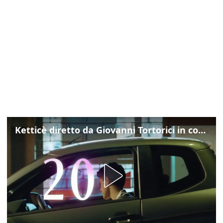
Ketticè diretto da Giovanni Tortorici in concorso al Locarno Film Festival