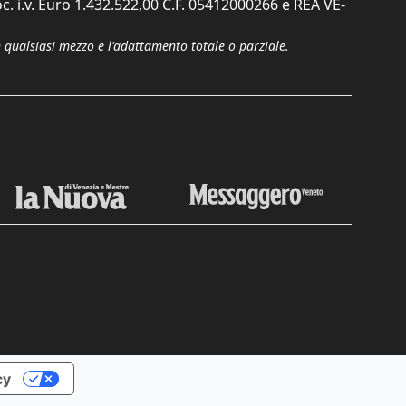
c. i.v. Euro 1.432.522,00 C.F. 05412000266 e REA VE-
n qualsiasi mezzo e l'adattamento totale o parziale.
Chiudi
cy