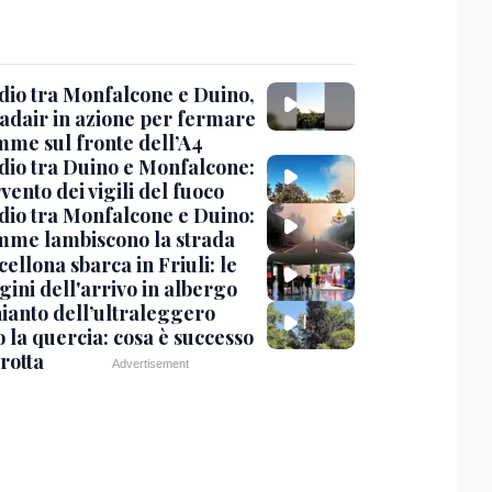
dio tra Monfalcone e Duino,
nadair in azione per fermare
amme sul fronte dell’A4
dio tra Duino e Monfalcone:
rvento dei vigili del fuoco
dio tra Monfalcone e Duino:
amme lambiscono la strada
cellona sbarca in Friuli: le
ini dell'arrivo in albergo
hianto dell’ultraleggero
 la quercia: cosa è successo
rotta