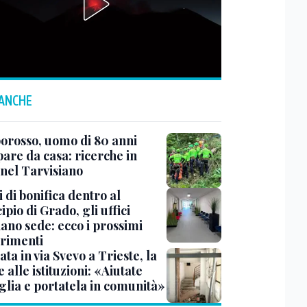
 ANCHE
rosso, uomo di 80 anni
are da casa: ricerche in
 nel Tarvisiano
 di bonifica dentro al
pio di Grado, gli uffici
ano sede: ecco i prossimi
erimenti
ata in via Svevo a Trieste, la
alle istituzioni: «Aiutate
glia e portatela in comunità»