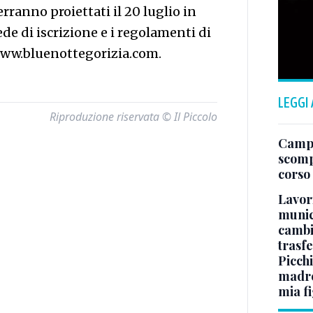
erranno proiettati il 20 luglio in
de di iscrizione e i regolamenti di
u www.bluenottegorizia.com.
LEGGI
Riproduzione riservata © Il Piccolo
Campo
scomp
corso
Lavori
munici
cambi
trasf
Picchi
madre 
mia fi