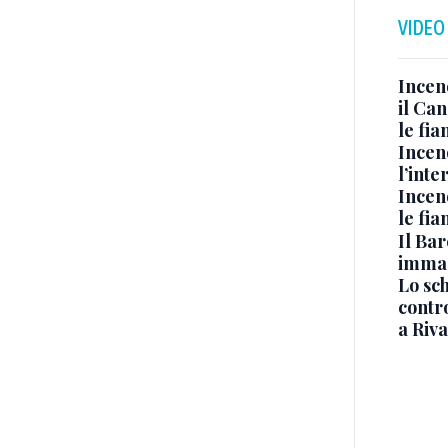
VIDEO
Incen
il Ca
le fi
Incen
l’inte
Incen
le fi
Il Bar
immag
Lo sc
contro
a Riva