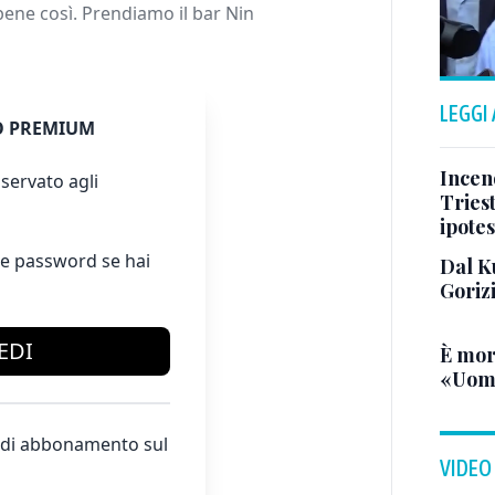
ene così. Prendiamo il bar Nin
LEGGI
 PREMIUM
Incend
servato agli
Triest
ipotes
e password se hai
Dal K
Goriz
EDI
È mor
«Uomo
te di abbonamento sul
VIDEO