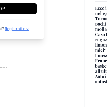
Ecco i
OP
nel 19
Torna
pochi 
t?
Registrati ora
.
molla
Caso 
ragaz
limona
miei"
I mes
Franc
basket
all’ul
Auto 
autos