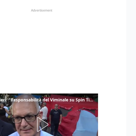
Gualtieri: "Responsabilità del Viminale su Spin Time? La posizione dei partiti è nota"