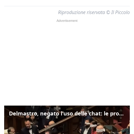
Riproduzione riservata © Il Piccolo
Delmastro, negato l'uso delle chat: le proteste di Avs e M5s