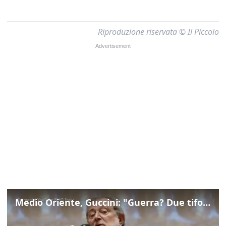
Riproduzione riservata © Il Piccolo
Medio Oriente, Guccini: "Guerra? Due tifoserie che si urlano contro e dimenticano vittime"