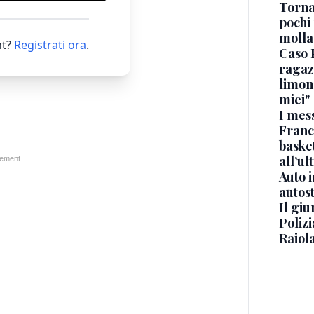
Torna
pochi 
molla
t?
Registrati ora
.
Caso 
ragaz
limona
miei"
I mes
Franc
basket
all’ul
Auto 
autos
Il gi
Polizi
Raiola