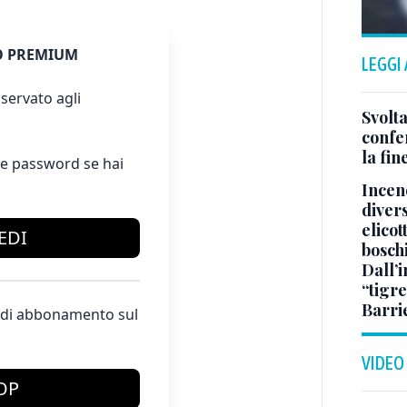
 PREMIUM
LEGGI
servato agli
Svolta
confer
la fin
e password se hai
Incend
divers
elicot
EDI
bosch
Dall’
“tigre
Barri
te di abbonamento sul
VIDEO
OP