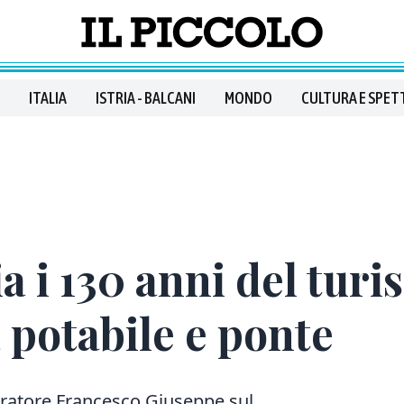
ITALIA
ISTRIA - BALCANI
MONDO
CULTURA E SPET
a i 130 anni del turi
 potabile e ponte
peratore Francesco Giuseppe sul