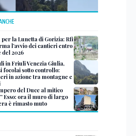
 ANCHE
 per la Lunetta di Gorizia: Rfi
ma l’avvio dei cantieri entro
e del 2026
i in Friuli Venezia Giulia,
i focolai sotto controllo:
teri in azione tra montagne e
i
impero del Duce al mitico
” Esso: ora il muro di largo
era è rimasto muto