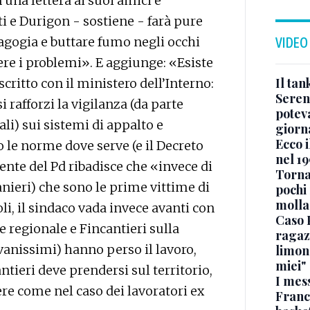
una lettera ai suoi amici e
ti e Durigon - sostiene - farà pure
gogia e buttare fumo negli occhi
VIDEO
vere i problemi». E aggiunge: «Esiste
Il ta
oscritto con il ministero dell’Interno:
Seren
si rafforzi la vigilanza (da parte
potev
li) sui sistemi di appalto e
giorn
Ecco i
 le norme dove serve (e il Decreto
nel 19
nente del Pd ribadisce che «invece di
Torna
anieri) che sono le prime vittime di
pochi 
molla
i, il sindaco vada invece avanti con
Caso 
e regionale e Fincantieri sulla
ragaz
vanissimi) hanno perso il lavoro,
limona
miei"
ntieri deve prendersi sul territorio,
I mes
e come nel caso dei lavoratori ex
Franc