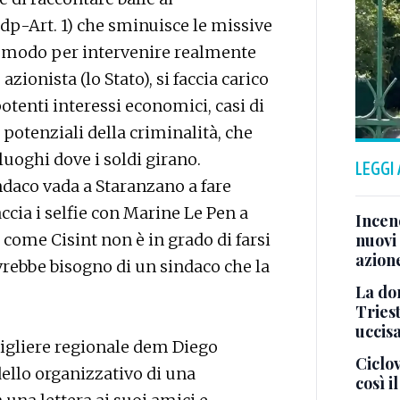
p-Art. 1) che sminuisce le missive
o modo per intervenire realmente
azionista (lo Stato), si faccia carico
otenti interessi economici, casi di
 potenziali della criminalità, che
uoghi dove i soldi girano.
LEGGI
daco vada a Staranzano a fare
cia i selfie con Marine Le Pen a
Incend
come Cisint non è in grado di farsi
nuovi 
azion
avrebbe bisogno di un sindaco che la
La don
Tries
uccis
sigliere regionale dem Diego
Ciclov
ello organizzativo di una
così i