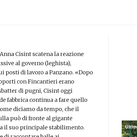
o Anna Cisint scatena la reazione
sive al governo (leghista),
sui posti di lavoro a Panzano. «Dopo
apporti con Fincantieri erano
batter di pugni, Cisint oggi
 fabbrica continua a fare quello
 come diciamo da tempo, che il
a può di fronte al gigante
 il suo principale stabilimento.
di raccontare balle ai