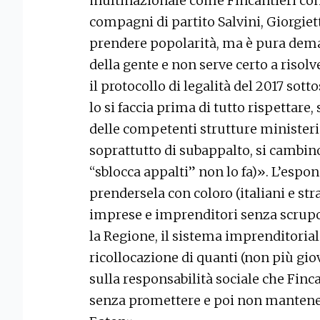
multinazionale come Fincantieri con 
compagni di partito Salvini, Giorgiet
prendere popolarità, ma è pura dema
della gente e non serve certo a risol
il protocollo di legalità del 2017 sott
lo si faccia prima di tutto rispettare, 
delle competenti strutture ministeria
soprattutto di subappalto, si cambino
“sblocca appalti” non lo fa)». L’espo
prendersela con coloro (italiani e str
imprese e imprenditori senza scrupol
la Regione, il sistema imprenditorial
ricollocazione di quanti (non più gio
sulla responsabilità sociale che Finca
senza promettere e poi non mantener