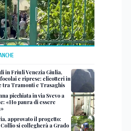
 ANCHE
i in Friuli Venezia Giulia,
focolai e riprese: elicotteri in
e tra Tramonti e Trasaghis
na picchiata in via Svevo a
te: «Ho paura di essere
a»
ia, approvato il progetto:
l Collio si collegherà a Grado