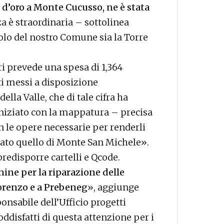
 d’oro a Monte Cucusso, ne è stata
a è straordinaria – sottolinea
olo del nostro Comune sia la Torre
ri prevede una spesa di 1,364
ati messi a disposizione
lla Valle, che di tale cifra ha
niziato con la mappatura – precisa
 le opere necessarie per renderli
rato quello di Monte San Michele».
edisporre cartelli e Qcode.
ine per la riparazione delle
 Lorenzo e a Prebeneg
», aggiunge
ponsabile dell’Ufficio progetti
disfatti di questa attenzione per i