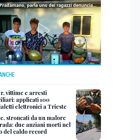
Caso Pradamano, parla uno dei ragazzi denunciati per la limonata: "Volevo anche aiutare i miei"
 ANCHE
r, vittime e arresti
liari: applicati 100
aletti elettronici a Trieste
te, stroncati da un malore
trada: due anziani morti nel
o del caldo record