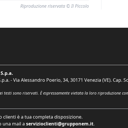
Riproduzione riservata © Il Piccolo
S.p.a.
p.a. - Via Alessandro Poerio, 34, 30171 Venezia (VE). Cap. So
dei testi sono riservati. È espressamente vietata la loro riproduzione co
o clienti è a tua completa disposizione.
 una mail a
servizioclienti@grupponem.it
.