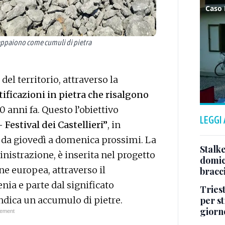
 appaiono come cumuli di pietra
del territorio, attraverso la
rtificazioni in pietra che risalgono
00 anni fa. Questo l’obiettivo
LEGGI
Festival dei Castellieri”
, in
 da giovedì a domenica prossimi. La
Stalke
istrazione, è inserita nel progetto
domici
ne europea, attraverso il
bracci
nia e parte dal significato
Tries
per s
indica un accumulo di pietre.
giorn