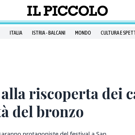
ITALIA
ISTRIA - BALCANI
MONDO
CULTURA E SPET
alla riscoperta dei ca
tà del bronzo
 saranno protagoniste del festival a San