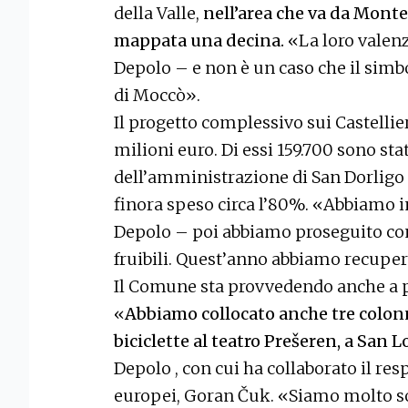
della Valle,
nell’area che va da Monte
mappata una decina.
«La loro valenz
Depolo – e non è un caso che il simb
di Moccò».
Il progetto complessivo sui Castellie
milioni euro. Di essi 159.700 sono st
dell’amministrazione di San Dorligo de
finora speso circa l’80%. «Abbiamo i
Depolo – poi abbiamo proseguito con
fruibili. Quest’anno abbiamo recupe
Il Comune sta provvedendo anche a pr
«
Abbiamo collocato anche tre colonn
biciclette al teatro Prešeren, a San
Depolo , con cui ha collaborato il res
europei, Goran Čuk. «Siamo molto sod