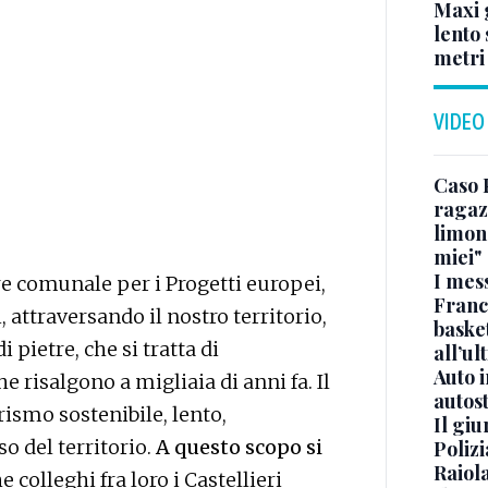
Maxi g
lento 
metri
VIDEO
Caso 
ragaz
limona
miei"
I mes
re comunale per i Progetti europei,
Franc
i, attraversando il nostro territorio,
basket
 pietre, che si tratta di
all’ul
Auto 
e risalgono a migliaia di anni fa. Il
autos
ismo sostenibile, lento,
Il gi
o del territorio.
A questo scopo si
Polizi
Raiola
e colleghi fra loro i Castellieri