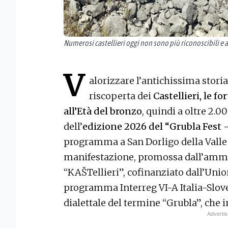
Numerosi castellieri oggi non sono più riconoscibili e
V
alorizzare l’antichissima storia 
riscoperta dei
Castellieri, le fo
all’Età del bronzo
, quindi a oltre 2.0
dell’
edizione 2026 del “Grubla Fest – 
programma a San Dorligo della Valle
manifestazione, promossa dall’ammin
“KAŠTellieri”, cofinanziato dall’Unio
programma Interreg VI-A Italia-Slove
dialettale del termine “Grubla”, che 