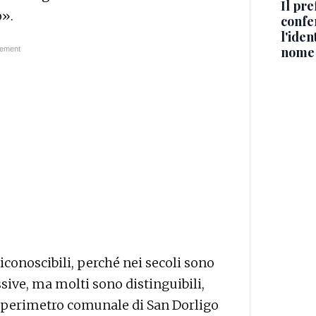
Il pre
o».
confe
l'iden
nome
conoscibili, perché nei secoli sono
ssive, ma molti sono distinguibili,
l perimetro comunale di San Dorligo