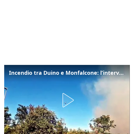
Incendio tra Duino e Monfalcone: l’intervento dei vigili del fuoco