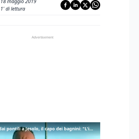
18 maggio 2019
1
' di lettura
Tuffi dai pontili a Jesolo, il capo dei bagnini: "L'impegno di tutti per evitare altre tragedie"