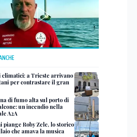
 ANCHE
 climatici: a Trieste arrivano
tani per contrastare il gran
a di fumo alta sul porto di
lcone: un incendio nella
ale A2A
i piange Roby Zele, lo storico
laio che amava la musica