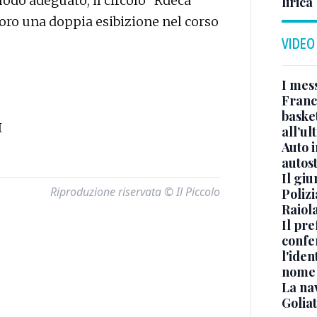
modo adeguato, il circolo “Rdeca
lirica
loro una doppia esibizione nel corso
VIDEO
I mes
Franc
basket
I
all’ul
Auto 
autos
Il gi
Riproduzione riservata © Il Piccolo
Polizi
Raiola
Il pre
confe
l'iden
nome
La na
Golia