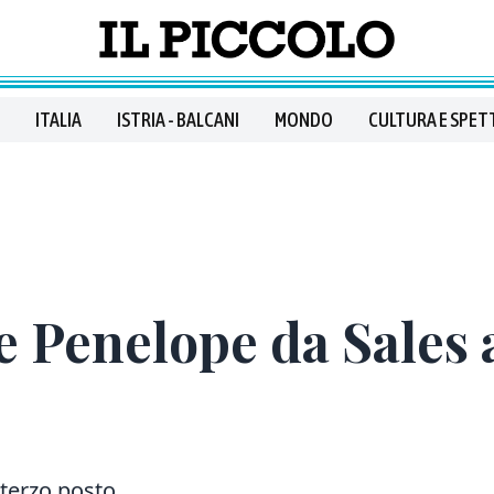
ITALIA
ISTRIA - BALCANI
MONDO
CULTURA E SPET
a e Penelope da Sales 
l terzo posto