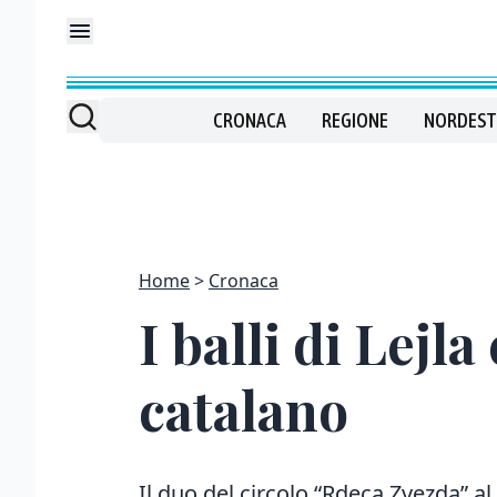
CRONACA
REGIONE
NORDEST
Home
Cronaca
I balli di Lejl
catalano
Il duo del circolo “Rdeca Zvezda” a