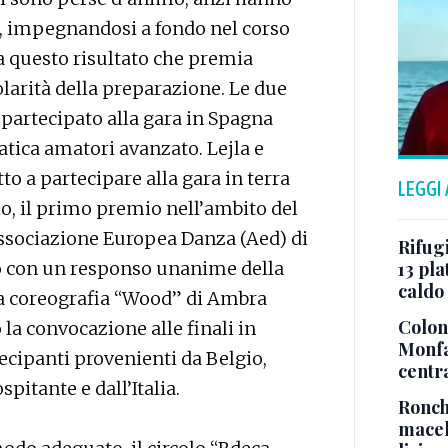
e, impegnandosi a fondo nel corso
a questo risultato che premia
olarità della preparazione. Le due
partecipato alla gara in Spagna
ratica amatori avanzato. Lejla e
to a partecipare alla gara in terra
LEGGI
io, il primo premio nell’ambito del
Associazione Europea Danza (Aed) di
Rifugi
o con un responso unanime della
13 pla
caldo
la coreografia “Wood” di Ambra
Colonn
 la convocazione alle finali in
Monfa
cipanti provenienti da Belgio,
centr
spitante e dall’Italia.
Ronch
macel