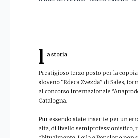
l
a storia
Prestigioso terzo posto per la coppia
sloveno “Rdeca Zvezda” di Sales, for
al concorso internazionale “Anaprode
Catalogna.
Pur essendo state inserite per un err
alta, di livello semiprofessionistico,
abitualmente, Lejla e Penelope non 