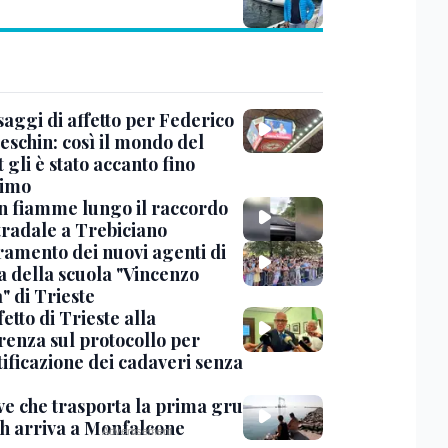
saggi di affetto per Federico
eschin: così il mondo del
 gli è stato accanto fino
timo
in fiamme lungo il raccordo
tradale a Trebiciano
uramento dei nuovi agenti di
a della scuola "Vincenzo
" di Trieste
fetto di Trieste alla
renza sul protocollo per
tificazione dei cadaveri senza
ve che trasporta la prima gru
th arriva a Monfalcone