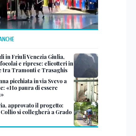
 ANCHE
i in Friuli Venezia Giulia,
focolai e riprese: elicotteri in
e tra Tramonti e Trasaghis
na picchiata in via Svevo a
te: «Ho paura di essere
a»
ia, approvato il progetto:
l Collio si collegherà a Grado