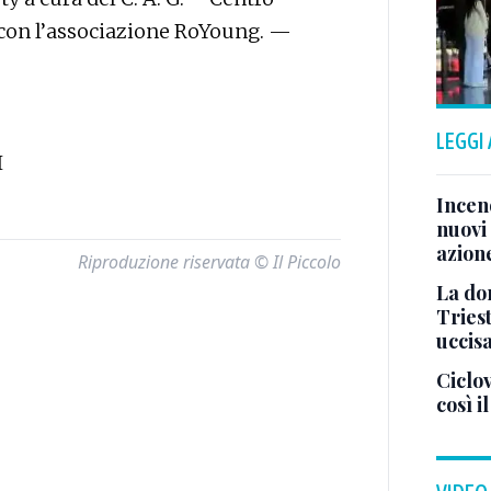
 con l’associazione RoYoung. —
LEGGI
I
Incend
nuovi 
azion
Riproduzione riservata © Il Piccolo
La don
Tries
uccis
Ciclov
così i