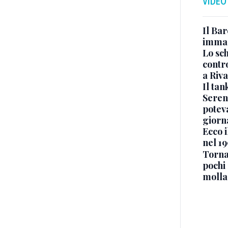
VIDEO
Il Bar
immag
Lo sc
contro
a Riva
Il ta
Seren
potev
giorn
Ecco i
nel 19
Torna
pochi 
molla