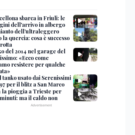
cellona sbarca in Friuli: le
ini dell'arrivo in albergo
hianto dell’ultraleggero
 la quercia: cosa è successo
rotta
nko del 2014 nel garage del
issimo: «Ecco come
amo resistere per qualche
ata»
l tanko usato dai Serenissimi
97 per il blitz a San Marco
 la pioggia a Trieste per
minuti: ma il caldo non