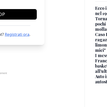
Ecco i
nel 19
OP
Torna
pochi 
molla
Caso 
t?
Registrati ora
.
ragaz
limona
miei"
I mes
Franc
basket
all’ul
Auto 
autos