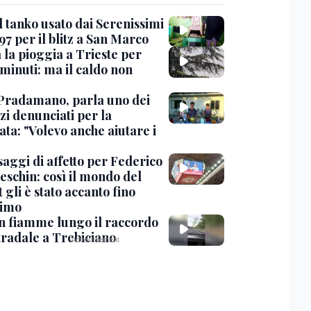
l tanko usato dai Serenissimi
97 per il blitz a San Marco
 la pioggia a Trieste per
minuti: ma il caldo non
Pradamano, parla uno dei
zi denunciati per la
ta: "Volevo anche aiutare i
saggi di affetto per Federico
eschin: così il mondo del
 gli è stato accanto fino
timo
in fiamme lungo il raccordo
tradale a Trebiciano