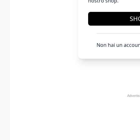
nostro shop.
SH
Non hai un accoun