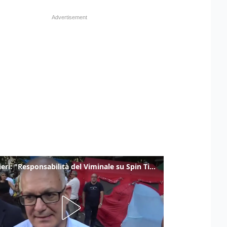
Gualtieri: "Responsabilità del Viminale su Spin Time? La posizione dei partiti è nota"