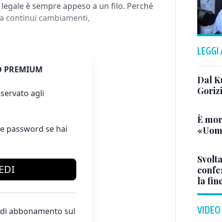
s legale è sempre appeso a un filo. Perché
a continui cambiamenti,
LEGGI
 PREMIUM
Dal K
Goriz
servato agli
È mor
e password se hai
«Uomo
Svolta
EDI
confer
la fin
VIDEO
te di abbonamento sul