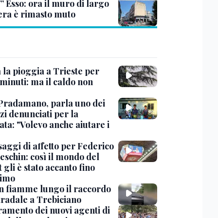
” Esso: ora il muro di largo
era è rimasto muto
 la pioggia a Trieste per
minuti: ma il caldo non
Pradamano, parla uno dei
zi denunciati per la
ta: "Volevo anche aiutare i
saggi di affetto per Federico
eschin: così il mondo del
 gli è stato accanto fino
timo
in fiamme lungo il raccordo
tradale a Trebiciano
uramento dei nuovi agenti di