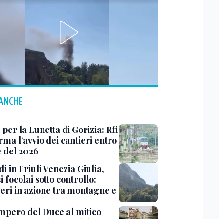
 ANCHE
 per la Lunetta di Gorizia: Rfi
ma l’avvio dei cantieri entro
e del 2026
i in Friuli Venezia Giulia,
i focolai sotto controllo:
teri in azione tra montagne e
i
impero del Duce al mitico