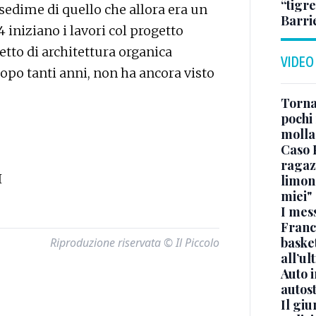
“tigre
 sedime di quello che allora era un
Barri
4 iniziano i lavori col progetto
etto di architettura organica
VIDEO
po tanti anni, non ha ancora visto
Torna
pochi 
molla
Caso 
ragaz
I
limona
miei"
I mes
Franc
basket
Riproduzione riservata © Il Piccolo
all’ul
Auto 
autos
Il gi