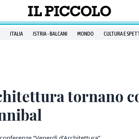
ITALIA
ISTRIA - BALCANI
MONDO
CULTURA E SPET
chitettura tornano c
nnibal
 conferenze “Venerdì d’Architettura”