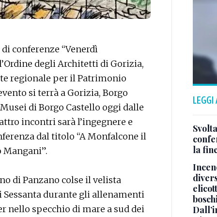
o di conferenze “Venerdì
’Ordine degli Architetti di Gorizia,
te regionale per il Patrimonio
evento si terrà a Gorizia, Borgo
LEGGI
 Musei di Borgo Castello oggi dalle
uattro incontri sarà l’ingegnere e
Svolta
ferenza dal titolo “A Monfalcone il
confer
la fin
o Mangani”.
Incend
divers
o di Panzano colse il velista
elicot
ni Sessanta durante gli allenamenti
bosch
r nello specchio di mare a sud dei
Dall’