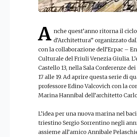
A
nche quest’anno ritorna il cicl
d’Architettura” organizzato dall
con la collaborazione dell’Erpac – En
Culturale del Friuli Venezia Giulia. L’
Castello 13, nella Sala Conferenze dei
17 alle 19. Ad aprire questa serie di q
professore Edino Valcovich con la con
Marina Hannibal dell’architetto Carl
L’idea per una nuova marina nel bacin
triestino Sergio Sorrentino negli an
assieme all’amico Annibale Pelaschie