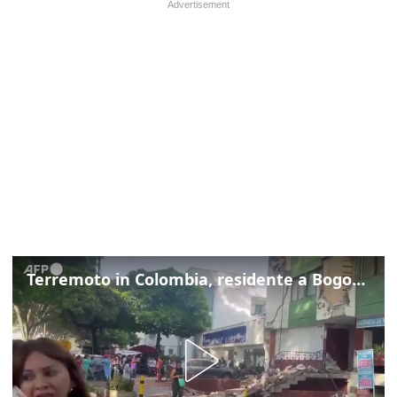
Terremoto in Colombia, residente a Bogotà: "Ha cominciato a tremare e non smetteva"