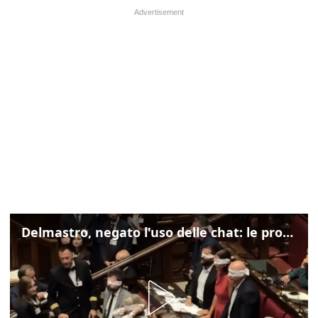
Delmastro, negato l'uso delle chat: le proteste di Avs e M5s