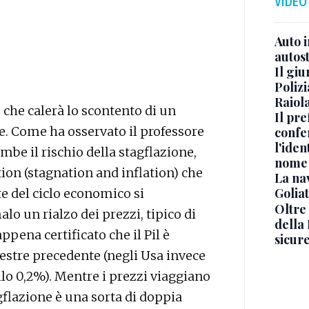
VIDEO
Auto 
autos
Il gi
Polizi
Raiola
che calerà lo scontento di un
Il pre
. Come ha osservato il professore
confe
l'iden
combe il rischio della stagflazione,
nome
tion (stagnation and inflation) che
La na
Golia
e del ciclo economico si
Oltre
 un rialzo dei prezzi, tipico di
della
 appena certificato che il Pil è
sicur
mestre precedente (negli Usa invece
ello 0,2%). Mentre i prezzi viaggiano
flazione è una sorta di doppia