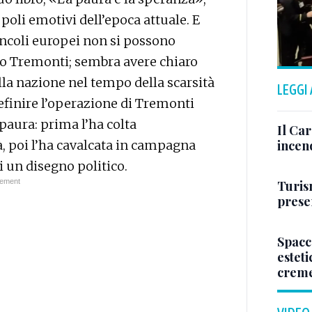
poli emotivi dell’epoca attuale. E
incoli europei non si possono
mo Tremonti; sembra avere chiaro
ella nazione nel tempo della scarsità
LEGGI
efinire l’operazione di Tremonti
paura: prima l’ha colta
Il Ca
à, poi l’ha cavalcata in campagna
incen
di un disegno politico.
Turis
presen
Spacc
esteti
crem