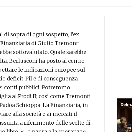
l di sopra di ogni sospetto, l’ex
 Finanziaria di Giulio Tremonti
ebbe sottovalutato. Quale sarebbe
olta, Berlusconi ha posto al centro
pettare le indicazioni europee sul
o deficit-Pil e di conseguenza
nei conti pubblici. Potremmo
glia al Prodi II; così come Tremonti
 Padoa Schioppa. La Finanziaria, in
viare alla società e ai mercati il
ssunta a riferimento delle scelte di
uo libro, «La paura e la speranza»,