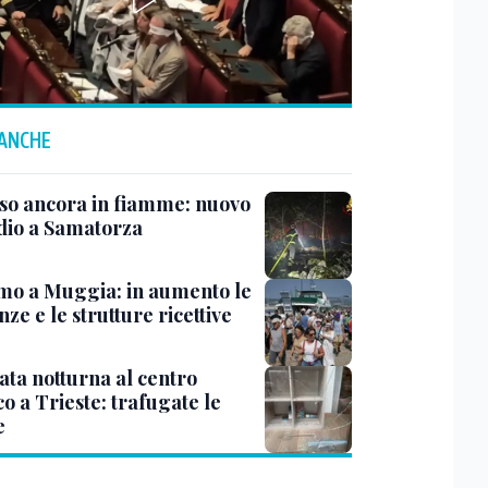
 ANCHE
rso ancora in fiamme: nuovo
dio a Samatorza
mo a Muggia: in aumento le
ze e le strutture ricettive
ata notturna al centro
co a Trieste: trafugate le
e