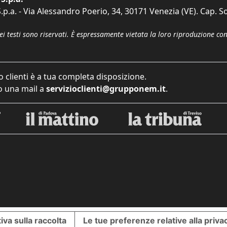
p.a. - Via Alessandro Poerio, 34, 30171 Venezia (VE). Cap. So
dei testi sono riservati. È espressamente vietata la loro riproduzione co
o clienti è a tua completa disposizione.
 una mail a
servizioclienti@grupponem.it
.
iva sulla raccolta
Le tue preferenze relative alla priva