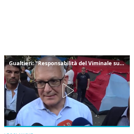
Gualtieri: "Responsabilità del Viminale su Spin Time? La posizione dei partiti è nota"