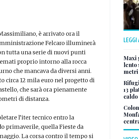
ssimiliano, è arrivato ora il
LEGGI
amministrazione Felcaro illuminerà
on tutta una serie di nuovi punti
Maxi g
temati proprio intorno alla rocca
lento 
tturno che mancava da diversi anni.
metri
o circa 12 mila euro nel progetto di
Rifugi
13 pla
astello, che sarà ora pienamente
caldo
lometri di distanza.
Colonn
Monfa
letare l’iter tecnico entro la
centr
o primaverile, quella Fieste da
aggio. La corsa contro il tempo si