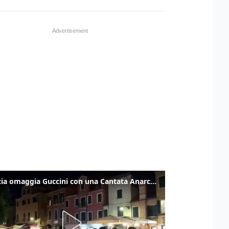
Venezia omaggia Guccini con una Cantata Anarchica in campo Santa Margherita