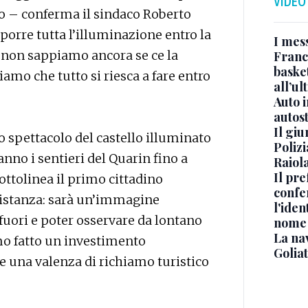
VIDEO
io – conferma il sindaco Roberto
sporre tutta l’illuminazione entro la
I mes
: non sappiamo ancora se ce la
Franc
basket
amo che tutto si riesca a fare entro
all’ul
Auto 
autos
Il gi
 lo spettacolo del castello illuminato
Polizi
anno i sentieri del Quarin fino a
Raiola
Il pre
sottolinea il primo cittadino
confe
distanza: sarà un’immagine
l'iden
uori e poter osservare da lontano
nome
La na
amo fatto un investimento
Golia
 una valenza di richiamo turistico