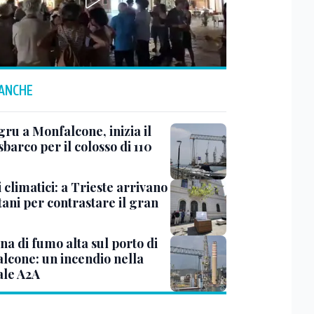
 ANCHE
ru a Monfalcone, inizia il
sbarco per il colosso di 110
 climatici: a Trieste arrivano
tani per contrastare il gran
a di fumo alta sul porto di
lcone: un incendio nella
ale A2A