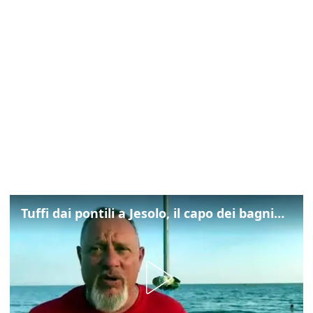
Tuffi dai pontili a Jesolo, il capo dei bagnini: "L'impegno di tutti per evitare altre tragedie"