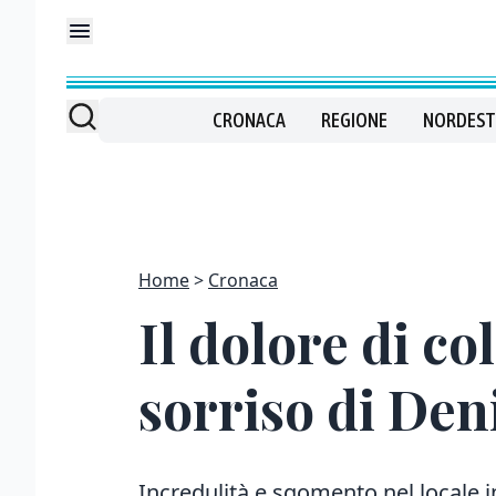
CRONACA
REGIONE
NORDEST
Home
Cronaca
Il dolore di col
sorriso di Den
Incredulità e sgomento nel locale in