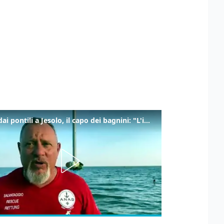
Tuffi dai pontili a Jesolo, il capo dei bagnini: "L'impegno di tutti per evitare altre tragedie"