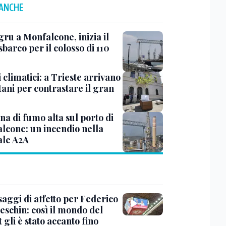
 ANCHE
ru a Monfalcone, inizia il
sbarco per il colosso di 110
 climatici: a Trieste arrivano
tani per contrastare il gran
a di fumo alta sul porto di
lcone: un incendio nella
ale A2A
saggi di affetto per Federico
eschin: così il mondo del
 gli è stato accanto fino