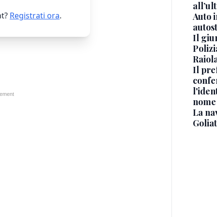
all’ul
t?
Registrati ora
.
Auto 
autos
Il gi
Polizi
Raiola
Il pre
confe
l'iden
nome
La na
Golia