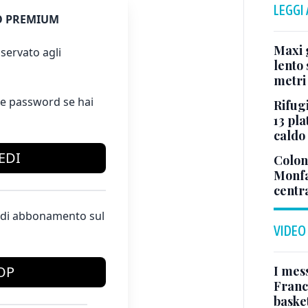
LEGGI
 PREMIUM
Maxi g
servato agli
lento 
metri
e password se hai
Rifugi
13 pla
caldo
EDI
Colonn
Monfa
centr
te di abbonamento sul
VIDEO
I mes
OP
Franc
basket