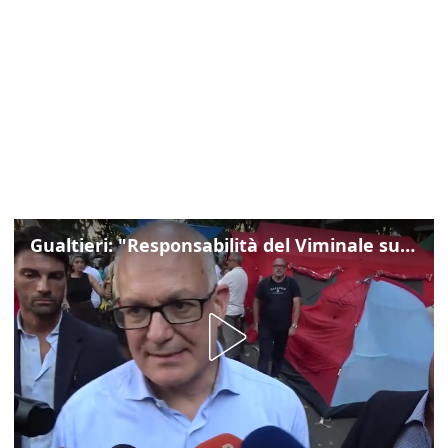
Gualtieri: "Responsabilità del Viminale su Spin Time? La posizione dei partiti è nota"