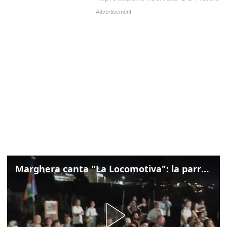
Marghera canta "La Locomotiva": la parrocchia della Cita ricorda Guccini