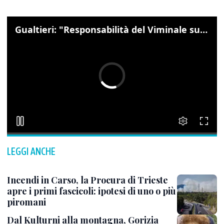
LEGGI ANCHE
Incendi in Carso, la Procura di Trieste
apre i primi fascicoli: ipotesi di uno o più
piromani
Dal Kulturni alla montagna, Gorizia