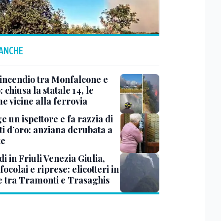
 ANCHE
 incendio tra Monfalcone e
 chiusa la statale 14, le
e vicine alla ferrovia
ge un ispettore e fa razzia di
ti d’oro: anziana derubata a
te
i in Friuli Venezia Giulia,
focolai e riprese: elicotteri in
e tra Tramonti e Trasaghis