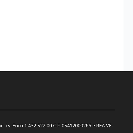
c. i.v. Euro 1.432.522,00 C.F. 05412000266 e REA VE-