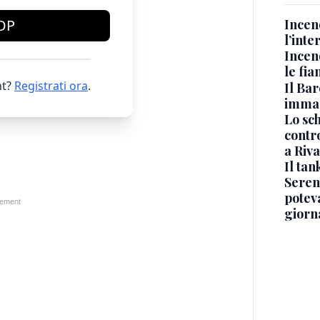
OP
Incen
l’inte
Incen
le fi
t?
Registrati ora
.
Il Bar
immag
Lo sc
contro
a Riva
Il ta
Seren
potev
giorn