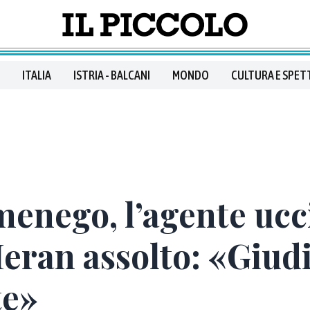
ITALIA
ISTRIA - BALCANI
MONDO
CULTURA E SPET
menego, l’agente ucc
ran assolto: «Giudi
te»