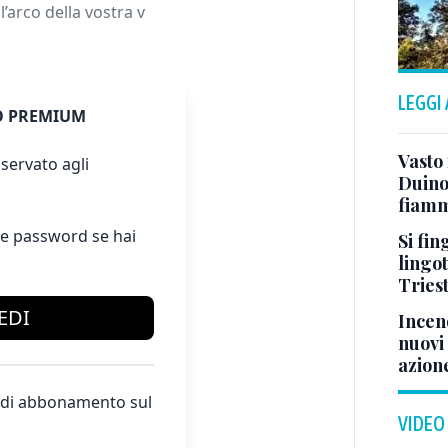
l’arco della vostra v
LEGGI
 PREMIUM
Vasto
servato agli
Duino:
fiamm
e password se hai
Si fin
lingot
Tries
EDI
Incend
nuovi 
azion
te di abbonamento sul
VIDEO