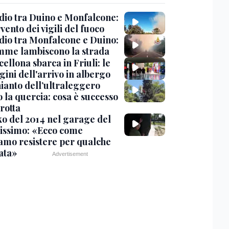
dio tra Duino e Monfalcone:
rvento dei vigili del fuoco
dio tra Monfalcone e Duino:
amme lambiscono la strada
cellona sbarca in Friuli: le
ini dell'arrivo in albergo
hianto dell’ultraleggero
 la quercia: cosa è successo
rotta
nko del 2014 nel garage del
issimo: «Ecco come
amo resistere per qualche
ata»