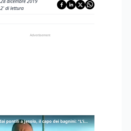
28 dicembre 2019
2
' di lettura
Tuffi dai pontili a Jesolo, il capo dei bagnini: "L'impegno di tutti per evitare altre tragedie"