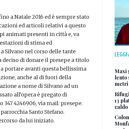
 fino a Natale 2016 ed è sempre stato
azioni ed articoli relativi a questo
pi animati presenti in città e, va
estazioni di stima ed
Silvano nel corso delle tante
LEGGI
a deciso di donare il presepe a titolo
 a portare avanti questa bellissima
Maxi g
ione, anche al di fuori della
lento 
metri
nazione a nome di Silvano ad un
Rifugi
ssato all’opera è pregato di
13 pla
o 347 4246906, via mail: presepe.
caldo
parrocchia Santo Stefano.
Colonn
ercorso da lui iniziato.
Monfa