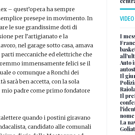
centr
Alex – quest’opera ha sempre
 semplice presepe in movimento. In
VIDEO
are le sue grandissime doti di
I mes
ione per l’artigianato e la
Franc
lavoro, nel garage sotto casa, amava
basket
e parti meccaniche ed elettriche che
all’ul
Auto 
aremmo immensamente felici se il
autos
ttuale o comunque a Ronchi dei
Il gi
tà sarà ben accetta, con la sola
Polizi
Raiola
re mio padre come primo fondatore
Il pre
confe
l'iden
nome
talettere quando i postini giravano
La na
indacalista, candidato alle comunali
Golia