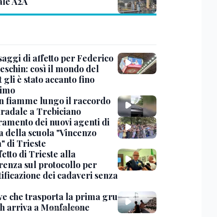
ale A2A
saggi di affetto per Federico
eschin: così il mondo del
 gli è stato accanto fino
timo
in fiamme lungo il raccordo
tradale a Trebiciano
uramento dei nuovi agenti di
a della scuola "Vincenzo
" di Trieste
fetto di Trieste alla
renza sul protocollo per
tificazione dei cadaveri senza
ve che trasporta la prima gru
th arriva a Monfalcone