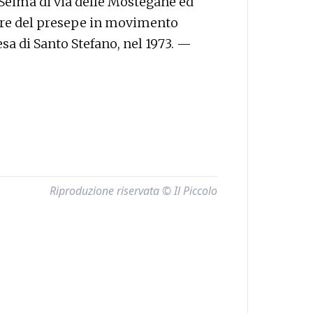
 Seima di via delle Mostegane ed
atore del presepe in movimento
iesa di Santo Stefano, nel 1973. —
Riproduzione riservata © Il Piccolo