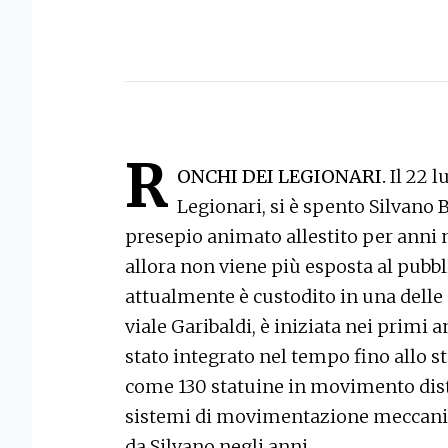
R
ONCHI DEI LEGIONARI.
Il 22 l
Legionari, si è spento Silvano Ba
presepio animato allestito per anni n
allora non viene più esposta al pubbl
attualmente è custodito in una delle s
viale Garibaldi, è iniziata nei primi 
stato integrato nel tempo fino allo s
come 130 statuine in movimento distr
sistemi di movimentazione meccanic
da Silvano negli anni.