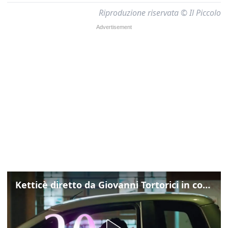
Riproduzione riservata © Il Piccolo
Ketticè diretto da Giovanni Tortorici in concorso al Locarno Film Festival