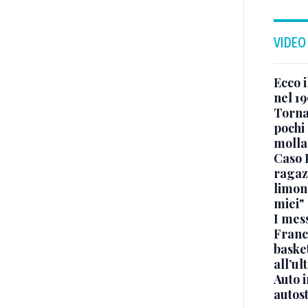
VIDEO
Ecco i
nel 19
Torna
pochi 
molla
Caso 
ragaz
limona
miei"
I mes
Franc
basket
all’ul
Auto 
autos