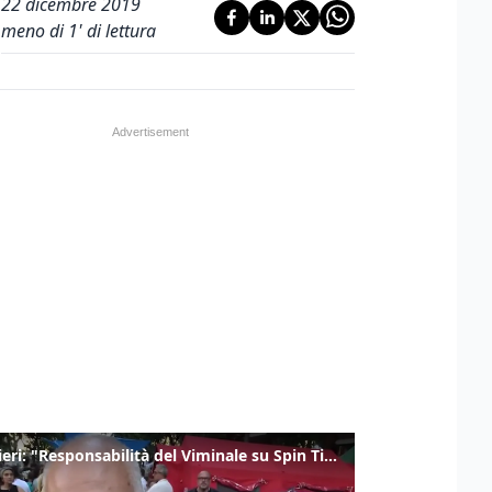
22 dicembre 2019
meno di 1' di lettura
Gualtieri: "Responsabilità del Viminale su Spin Time? La posizione dei partiti è nota"