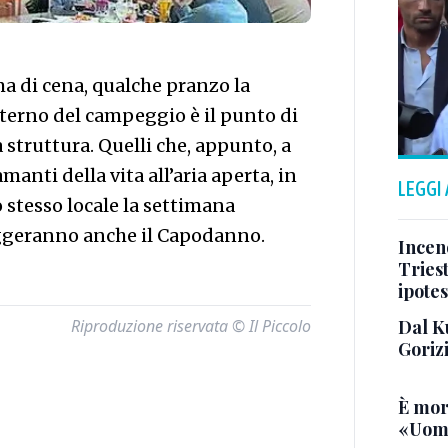
ima di cena, qualche pranzo la
nterno del campeggio è il punto di
a struttura. Quelli che, appunto, a
manti della vita all’aria aperta, in
LEGGI
o stesso locale la settimana
teggeranno anche il Capodanno.
Incend
Triest
ipotes
Riproduzione riservata © Il Piccolo
Dal K
Goriz
È mor
«Uomo