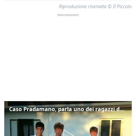
Riproduzione riservata © Il Piccolo
Caso Pradamano, parla uno dei ragazzi denunciati per la limonata: "Volevo anche aiutare i miei"