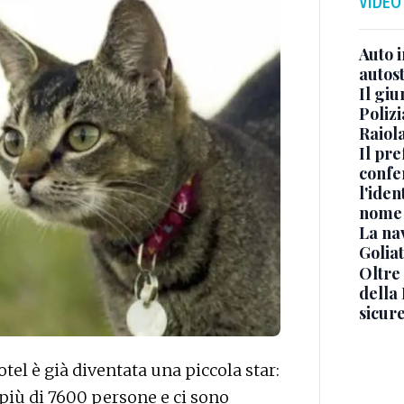
VIDEO
Auto 
autos
Il gi
Polizi
Raiola
Il pre
confe
l'iden
nome
La na
Golia
Oltre
della
sicur
otel è già diventata una piccola star:
più di 7600 persone e ci sono