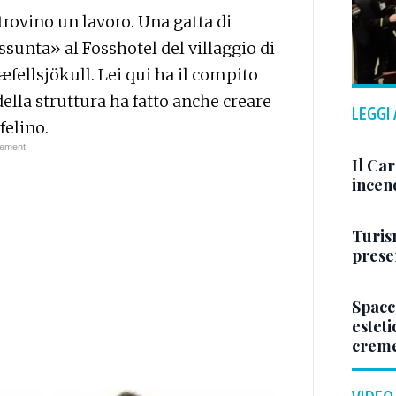
 trovino un lavoro. Una gatta di
ssunta» al Fosshotel del villaggio di
næfellsjökull. Lei qui ha il compito
e della struttura ha fatto anche creare
LEGGI
felino.
Il Ca
incen
Turis
presen
Spacc
esteti
crem