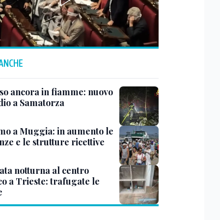
 ANCHE
rso ancora in fiamme: nuovo
dio a Samatorza
mo a Muggia: in aumento le
ze e le strutture ricettive
ata notturna al centro
co a Trieste: trafugate le
e