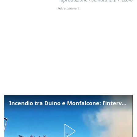
Incendio tra Duino e Monfalcone: l’intervento dei vigili del fuoco