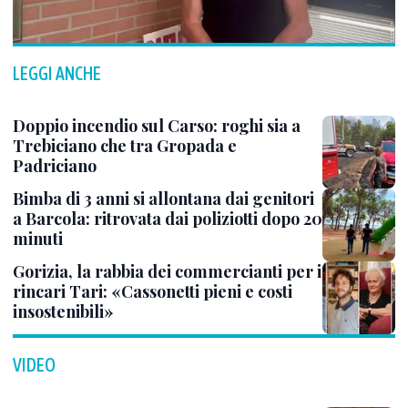
LEGGI ANCHE
Doppio incendio sul Carso: roghi sia a
Trebiciano che tra Gropada e
Padriciano
Bimba di 3 anni si allontana dai genitori
a Barcola: ritrovata dai poliziotti dopo 20
minuti
Gorizia, la rabbia dei commercianti per i
rincari Tari: «Cassonetti pieni e costi
insostenibili»
VIDEO