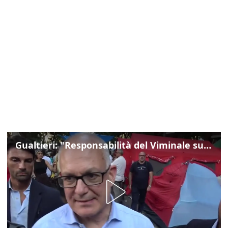
Gualtieri: "Responsabilità del Viminale su Spin Time? La posizione dei partiti è nota"