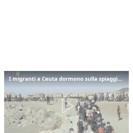
I migranti a Ceuta dormono sulla spiaggia: "Vogliamo entrare in Europa"