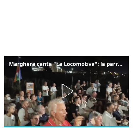
Marghera canta "La Locomotiva": la parrocchia della Cita ricorda Guccini