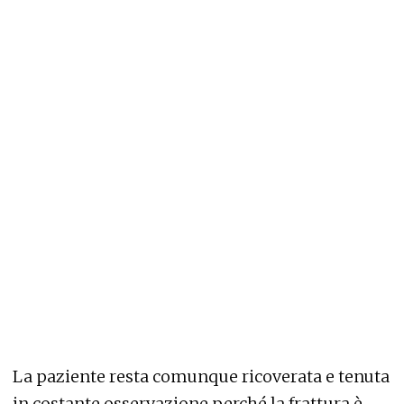
Neurochirurgia nel caso di situazioni di
emergenza.
Attraversa la strada di corsa e
viene investita da uno scooter:
travolta una ragazzina di 11 anni
Ma, stando a quanto si apprende da fonti
sanitarie, in questi giorn
i l’allarme si è
attenuato.
La bambina è in ripresa: non ha
infatti avuto alcun tipo di complicazione. E,
come confermato dai medici, non è stato
necessario intervenire chirurgicamente.