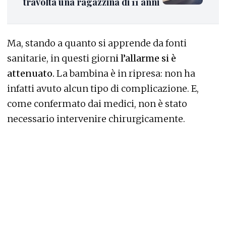
S
ono in costante miglioramento le
condizioni della bambina di 11 anni che
sabato sera era stata investita da uno scooter in
via Udine (nella foto). A causa dell’impatto con il
ciclomotore
la minore era caduta per terra
sbattendo la testa
: gli esami diagnostici al
Burlo avevano riscontato una frattura cerebrale.
Per questo motivo i medici dell’Irccs di via
dell’Istria avevano preferito trasferire la piccola
paziente all’ospedale di Udine, in modo da
poter disporre con rapidità della