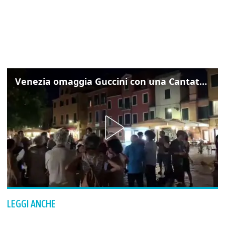
La paziente resta comunque ricoverata e tenuta
in costante osservazione perché la frattura è
considerata importante.
L’investimento si era verificato a tarda serata,
attorno alle 23 da quanto risulta, all’altezza del
civico 18 di via Udine. Ferito anche il
conducente dello scooter.
ARGOMENTI:
CRONACA NERA
Riproduzione riservata © Il Piccolo