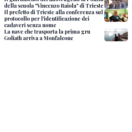
LEGGI ANCHE
Maxi gru a Monfalcone, inizia il lento
sbarco per il colosso di 110 metri
Rifugi climatici: a Trieste arrivano 13
platani per contrastare il gran caldo
Colonna di fumo alta sul porto di
Monfalcone: un incendio nella centrale
A2A
VIDEO