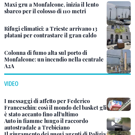
Venezia omaggia Guccini con una Cantata Anarchica in campo Santa Margherita