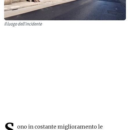
investita in via Udine a
Trieste
A causa dell’impatto con il ciclomotore
l’undicenne era caduta per terra
sbattendo la testa: gli esami diagnostici al
Burlo avevano riscontato una frattura
cerebrale
Gianpaolo Sarti
23 giugno 2026
1
' di lettura