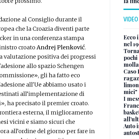
la fin
ttobre prossimo.
VIDEO
zione al Consiglio durante il
pea che la Croazia diventi parte
Ecco i
ncker in una conferenza stampa
nel 19
inistro croato
Andrej Plenković
.
Torna
a valutazione positiva dei progressi
pochi 
molla
 l'adesione allo spazio Schengen
Caso 
Commissione», gli ha fatto eco
ragaz
adesione all'Ue abbiamo usato i
limona
miei"
destinati all’implementazione di
I mes
», ha precisato il premier croato.
Franc
basket
frontiera esterna, il miglioramento
all’ul
esi vicini e siamo sicuri che
Auto 
ra all’ordine del giorno per fare in
autos