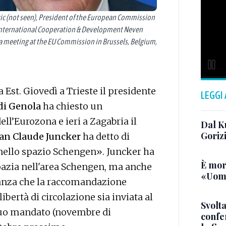
c (not seen), President of the European Commission
International Cooperation & Development Neven
 a meeting at the EU Commission in Brussels, Belgium,
a Est. Giovedì a Trieste il presidente
LEGGI
 di Genola
ha chiesto un
ll’Eurozona e ieri a Zagabria il
Dal K
Goriz
ean Claude Juncker
ha detto di
 nello spazio Schengen». Juncker ha
È mor
roazia nell'area Schengen, ma anche
«Uomo
ranza che la raccomandazione
libertà di circolazione sia inviata al
Svolta
 suo mandato (novembre di
confer