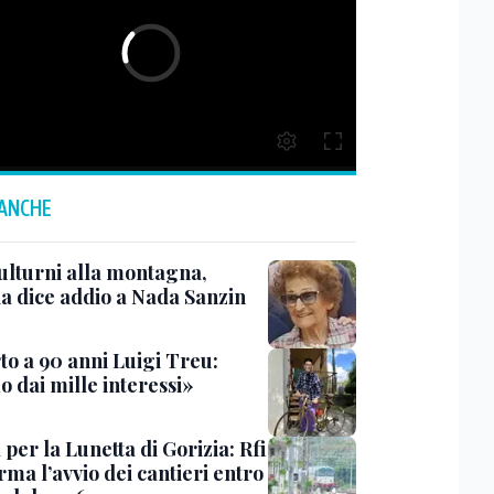
 ANCHE
ulturni alla montagna,
ia dice addio a Nada Sanzin
to a 90 anni Luigi Treu:
 dai mille interessi»
 per la Lunetta di Gorizia: Rfi
ma l’avvio dei cantieri entro