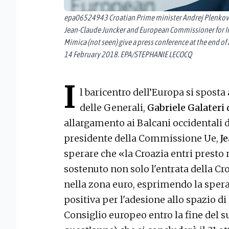
epa06524943 Croatian Prime minister Andrej Plenkovi
Jean-Claude Juncker and European Commissioner for 
Mimica (not seen) give a press conference at the end of
14 February 2018. EPA/STEPHANIE LECOCQ
I
l baricentro dell’Europa si sposta 
delle Generali,
Gabriele Galateri
allargamento ai Balcani occidentali de
presidente della Commissione Ue,
J
sperare che «la Croazia entri presto
sostenuto non solo l'entrata della C
nella zona euro, esprimendo la spe
positiva per l'adesione allo spazio di 
Consiglio europeo entro la fine del