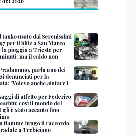
e del 2026
l tanko usato dai Serenissimi
97 per il blitz a San Marco
 la pioggia a Trieste per
minuti: ma il caldo non
Pradamano, parla uno dei
zi denunciati per la
ta: "Volevo anche aiutare i
saggi di affetto per Federico
eschin: così il mondo del
 gli è stato accanto fino
timo
in fiamme lungo il raccordo
tradale a Trebiciano