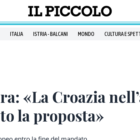
ITALIA
ISTRIA - BALCANI
MONDO
CULTURA E SPET
ra: «La Croazia nell
to la proposta»
peo entro la fine del mandato.