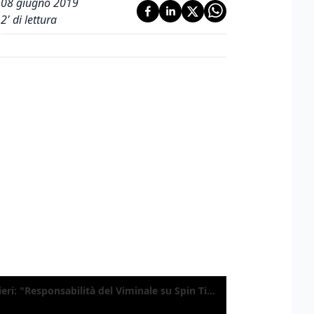
08 giugno 2019
2
' di lettura
Gualtieri: "Responsabilità del Viminale su Spin Time? La posizione dei partiti è nota"