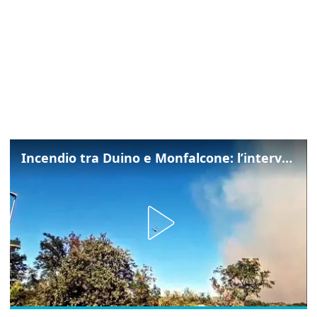
Incendio tra Duino e Monfalcone: l’intervento dei vigili del fuoco