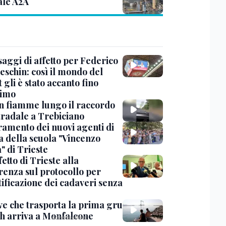
ale A2A
saggi di affetto per Federico
eschin: così il mondo del
 gli è stato accanto fino
timo
in fiamme lungo il raccordo
tradale a Trebiciano
uramento dei nuovi agenti di
a della scuola "Vincenzo
" di Trieste
fetto di Trieste alla
renza sul protocollo per
tificazione dei cadaveri senza
ve che trasporta la prima gru
th arriva a Monfalcone