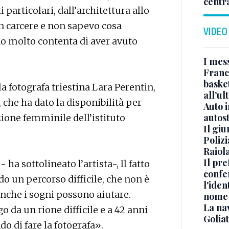
centr
 particolari, dall’architettura allo
n carcere e non sapevo cosa
VIDEO
o molto contenta di aver avuto
I mes
Franc
basket
la fotografa triestina Lara Perentin,
all’ul
o, che ha dato la disponibilità per
Auto 
autos
zione femminile dell’istituto
Il gi
Polizi
Raiola
Il pre
a sottolineato l’artista-, Il fatto
confe
do un percorso difficile, che non è
l'iden
 anche i sogni possono aiutare.
nome
La na
 da un rione difficile e a 42 anni
Golia
do di fare la fotografa».