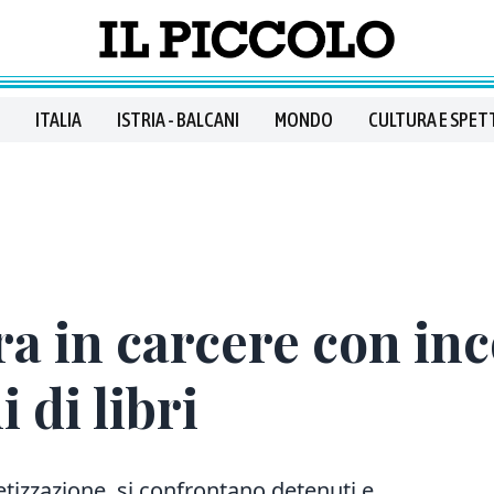
ITALIA
ISTRIA - BALCANI
MONDO
CULTURA E SPET
ra in carcere con in
 di libri
betizzazione si confrontano detenuti e