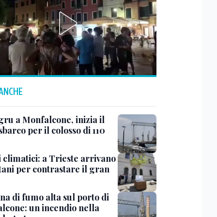
 ANCHE
ru a Monfalcone, inizia il
sbarco per il colosso di 110
 climatici: a Trieste arrivano
tani per contrastare il gran
a di fumo alta sul porto di
lcone: un incendio nella