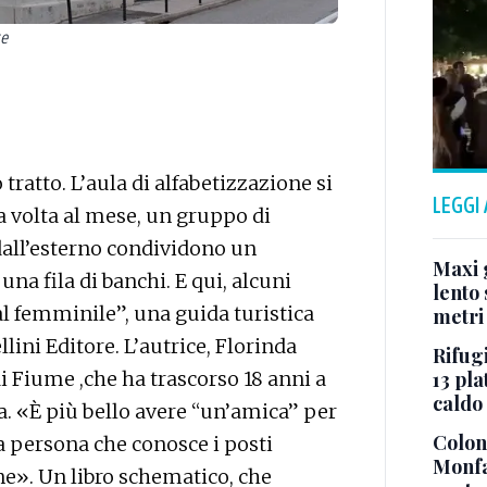
te
tratto. L’aula di alfabetizzazione si
LEGGI
una volta al mese, un gruppo di
 dall’esterno condividono un
Maxi g
na fila di banchi. E qui, alcuni
lento 
 al femminile”, una guida turistica
metri
lini Editore. L’autrice, Florinda
Rifugi
13 pla
di Fiume ,che ha trascorso 18 anni a
caldo
a. «È più bello avere “un’amica” per
Colonn
a persona che conosce i posti
Monfa
nne». Un libro schematico, che