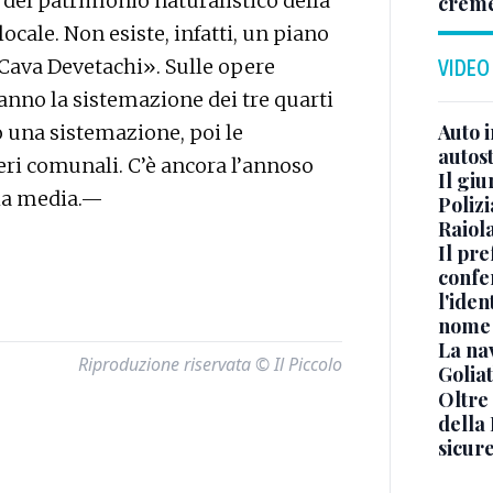
 del patrimonio naturalistico della
crem
ocale. Non esiste, infatti, un piano
 Cava Devetachi». Sulle opere
VIDEO
nno la sistemazione dei tre quarti
Auto 
 una sistemazione, poi le
autos
ri comunali. C’è ancora l’annoso
Il gi
ola media.—
Polizi
Raiola
Il pre
confe
l'iden
nome
La na
Riproduzione riservata © Il Piccolo
Golia
Oltre
della
sicur