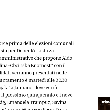
force prima delle elezioni comunali
ista per Doberdò-Lista za
 amministrative che propone Aldo
dina-Obcinska Enotnost” con il
didati verranno presentati nelle
ppuntamento è martedì alle 20.30
jak” a Jamiano, dove verrà
r il prossimo quinquennio e i nove
rsig, Emanuela Trampuz, Savina
ej Terpin, Maurizio Peric, Dario