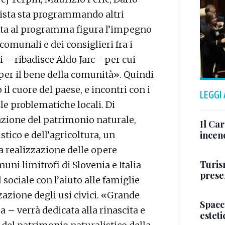
 lista sta programmando altri
testa al programma figura l’impegno
omunali e dei consiglieri fra i
 – ribadisce Aldo Jarc - per cui
per il bene della comunità». Quindi
 il cuore del paese, e incontri con i
LEGGI
 le problematiche locali. Di
azione del patrimonio naturale,
Il Ca
stico e dell’agricoltura, un
incen
 realizzazione delle opere
Turis
uni limitrofi di Slovenia e Italia
presen
sociale con l’aiuto alle famiglie
zazione degli usi civici. «Grande
Spacc
 – verrà dedicata alla rinascita e
esteti