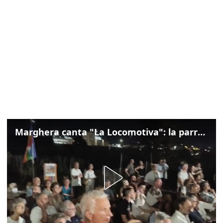
Marghera canta "La Locomotiva": la parrocchia della Cita ricorda Guccini