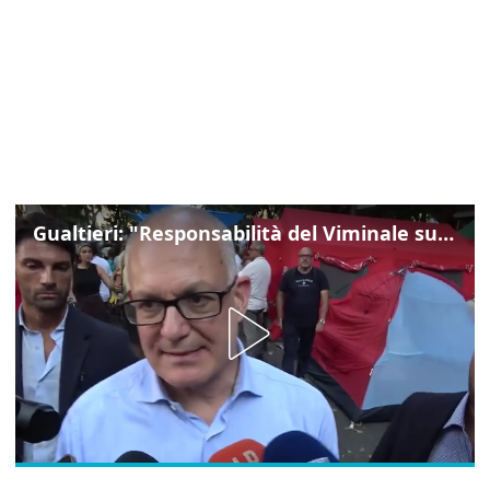
Gualtieri: "Responsabilità del Viminale su Spin Time? La posizione dei partiti è nota"