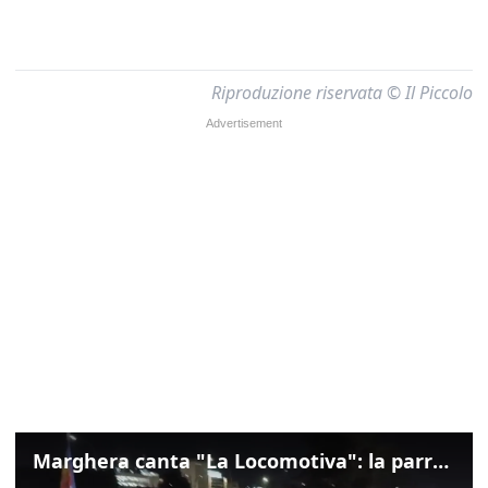
Riproduzione riservata © Il Piccolo
Marghera canta "La Locomotiva": la parrocchia della Cita ricorda Guccini