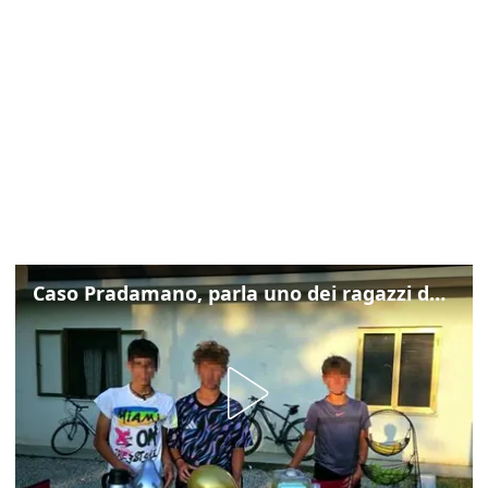
Caso Pradamano, parla uno dei ragazzi denunciati per la limonata: "Volevo anche aiutare i miei"