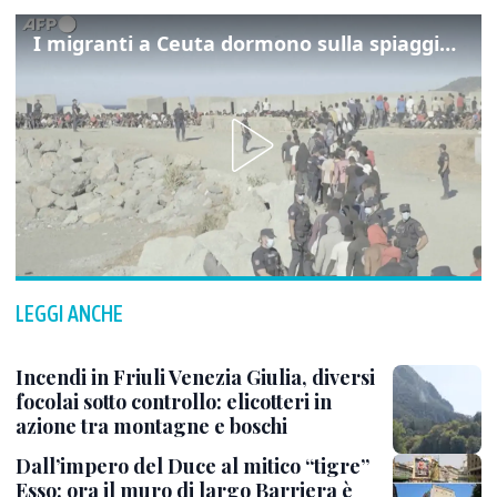
I migranti a Ceuta dormono sulla spiaggia: "Vogliamo entrare in Europa"
LEGGI ANCHE
Incendi in Friuli Venezia Giulia, diversi
focolai sotto controllo: elicotteri in
azione tra montagne e boschi
Dall’impero del Duce al mitico “tigre”
Esso: ora il muro di largo Barriera è