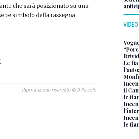
ante che sarà posizionato su una
antici
esepe simbolo della rassegna
VIDEO
Vogad
“Porc
Brivi
I
Le fi
l’auto
Monfa
Incen
Riproduzione riservata © Il Piccolo
il Ca
le fi
Incen
l’inte
Incen
le fi