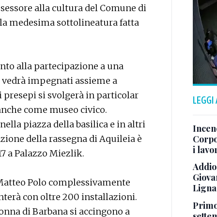
assessore alla cultura del Comune di
lla medesima sottolineatura fatta
nto alla partecipazione a una
li vedrà impegnati assieme a
 presepi si svolgerà in particolar
LEGGI
anche come museo civico.
ella piazza della basilica e in altri
Incend
zione della rassegna di Aquileia è
Corpo
i lav
17 a Palazzo Miezlik.
Addio
Giovan
 Matteo Polo complessivamente
Ligna
nterà con oltre 200 installazioni.
Primo 
donna di Barbana si accingono a
sette