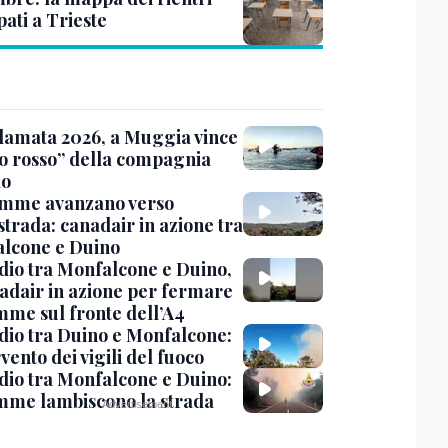
pati a Trieste
amata 2026, a Muggia vince
o rosso” della compagnia
do
amme avanzano verso
strada: canadair in azione tra
lcone e Duino
dio tra Monfalcone e Duino,
nadair in azione per fermare
amme sul fronte dell’A4
dio tra Duino e Monfalcone:
rvento dei vigili del fuoco
dio tra Monfalcone e Duino:
amme lambiscono la strada