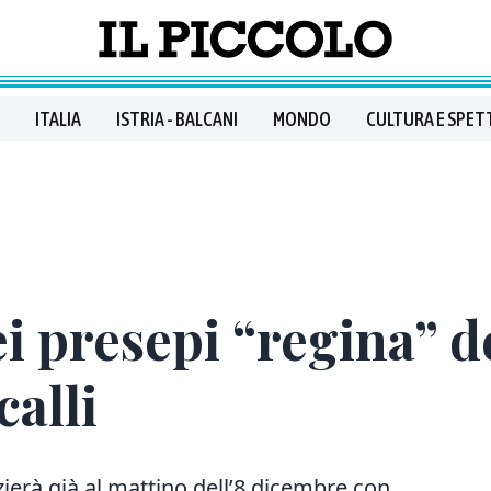
ITALIA
ISTRIA - BALCANI
MONDO
CULTURA E SPET
 presepi “regina” de
calli
ierà già al mattino dell’8 dicembre con