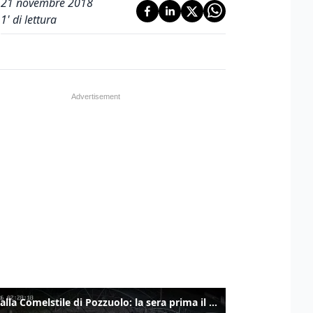
21 novembre 2018
1
' di lettura
Ladri alla Comelstile di Pozzuolo: la sera prima il tentato furto a Buja, ecco le immagini