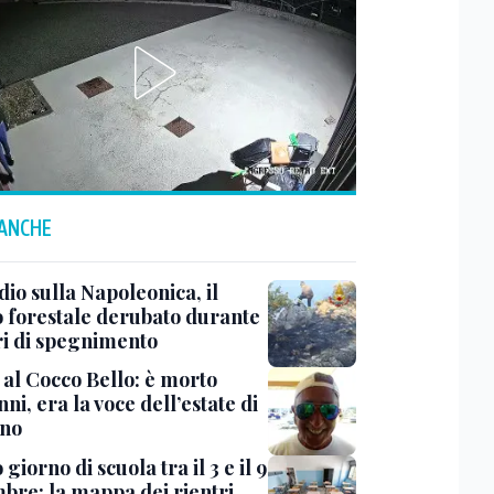
 ANCHE
io sulla Napoleonica, il
 forestale derubato durante
ori di spegnimento
 al Cocco Bello: è morto
ni, era la voce dell’estate di
no
giorno di scuola tra il 3 e il 9
mbre: la mappa dei rientri