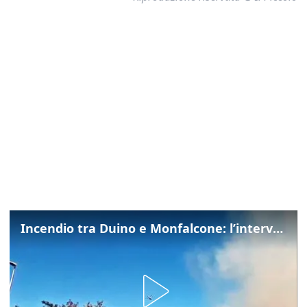
Incendio tra Duino e Monfalcone: l’intervento dei vigili del fuoco