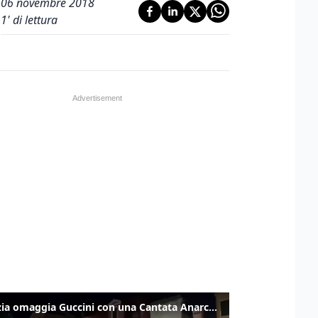
06 novembre 2018
1
' di lettura
Venezia omaggia Guccini con una Cantata Anarchica in campo Santa Margherita