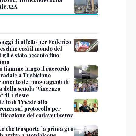
ale A2A
saggi di affetto per Federico
eschin: così il mondo del
 gli è stato accanto fino
timo
in fiamme lungo il raccordo
tradale a Trebiciano
uramento dei nuovi agenti di
a della scuola "Vincenzo
" di Trieste
fetto di Trieste alla
renza sul protocollo per
tificazione dei cadaveri senza
ve che trasporta la prima gru
th arriva a Monfalcone