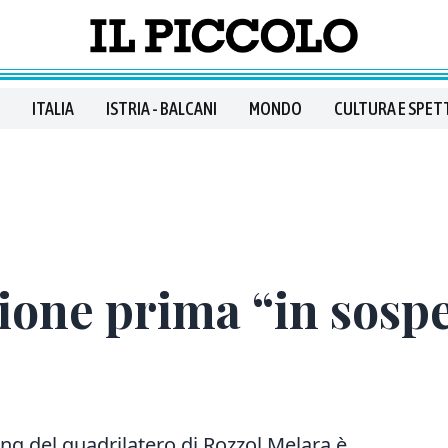
ITALIA
ISTRIA - BALCANI
MONDO
CULTURA E SPET
zione prima “in sospe
ing del quadrilatero di Rozzol Melara è