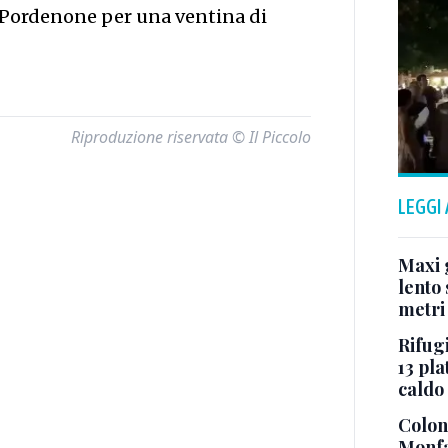
 a Pordenone per una ventina di
Riproduzione riservata © Il Piccolo
LEGGI
Maxi g
lento 
metri
Rifugi
13 pla
caldo
Colonn
Monfa