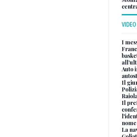
centr
VIDEO
I mes
Franc
basket
all’ul
Auto 
autos
Il gi
Polizi
Raiola
Il pre
confe
l'iden
nome
La na
Golia