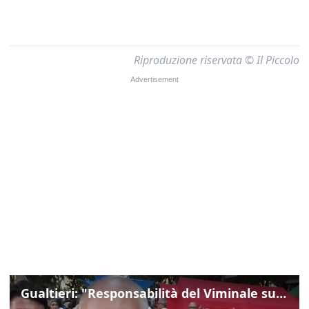
Riproduzione riservata © Il Piccolo
Gualtieri: "Responsabilità del Viminale su Spin Time? La posizione dei partiti è nota"