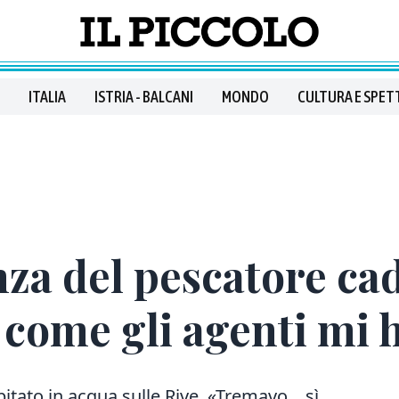
ITALIA
ISTRIA - BALCANI
MONDO
CULTURA E SPET
za del pescatore ca
 come gli agenti mi 
tato in acqua sulle Rive. «Tremavo... sì,