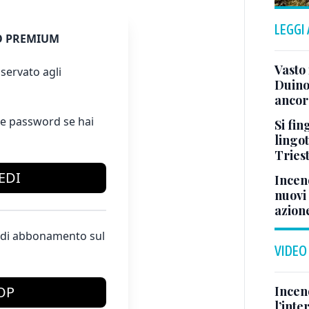
LEGGI
 PREMIUM
Vasto
servato agli
Duino
ancora
e password se hai
Si fin
lingot
Tries
EDI
Incend
nuovi 
azion
te di abbonamento sul
VIDEO
Incen
OP
l’inte