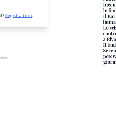
Incen
le fi
t?
Registrati ora
.
Il Bar
immag
Lo sc
contro
a Riva
Il ta
Seren
potev
giorn