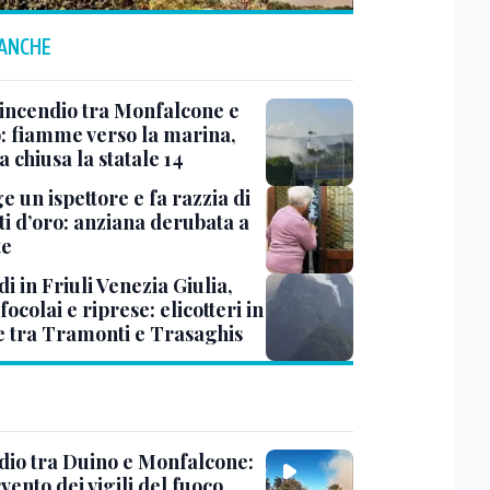
 ANCHE
 incendio tra Monfalcone e
: fiamme verso la marina,
 chiusa la statale 14
ge un ispettore e fa razzia di
ti d’oro: anziana derubata a
te
i in Friuli Venezia Giulia,
focolai e riprese: elicotteri in
e tra Tramonti e Trasaghis
dio tra Duino e Monfalcone:
rvento dei vigili del fuoco