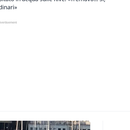
dinari»