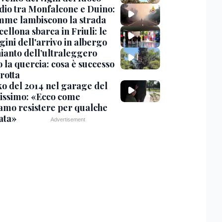
dio tra Monfalcone e Duino:
amme lambiscono la strada
cellona sbarca in Friuli: le
ini dell'arrivo in albergo
hianto dell’ultraleggero
 la quercia: cosa è successo
rotta
nko del 2014 nel garage del
issimo: «Ecco come
amo resistere per qualche
ata»