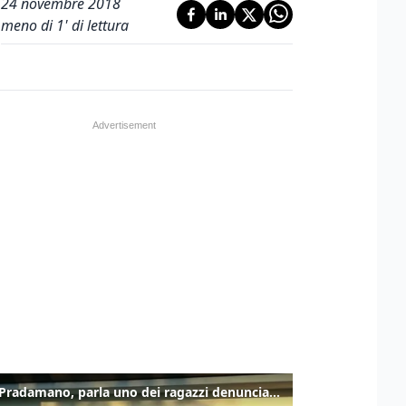
24 novembre 2018
meno di 1' di lettura
Caso Pradamano, parla uno dei ragazzi denunciati per la limonata: "Volevo anche aiutare i miei"