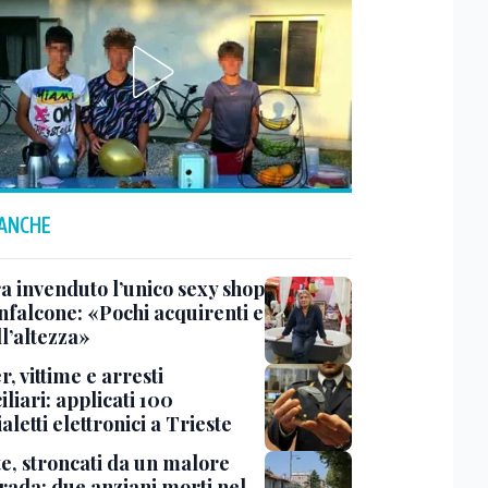
 ANCHE
a invenduto l’unico sexy shop
nfalcone: «Pochi acquirenti e
l’altezza»
r, vittime e arresti
liari: applicati 100
aletti elettronici a Trieste
te, stroncati da un malore
trada: due anziani morti nel