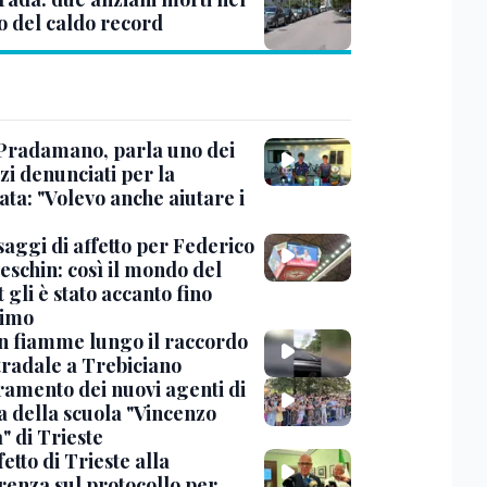
o del caldo record
Pradamano, parla uno dei
zi denunciati per la
ta: "Volevo anche aiutare i
saggi di affetto per Federico
eschin: così il mondo del
 gli è stato accanto fino
timo
in fiamme lungo il raccordo
tradale a Trebiciano
uramento dei nuovi agenti di
a della scuola "Vincenzo
" di Trieste
fetto di Trieste alla
renza sul protocollo per