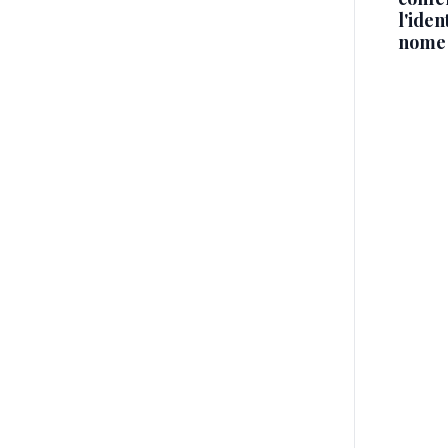
l'iden
nome