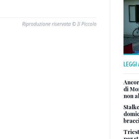
Riproduzione riservata © Il Piccolo
LEGGI
Ancor
di Mo
non al
Stalke
domici
bracci
Tries
per s