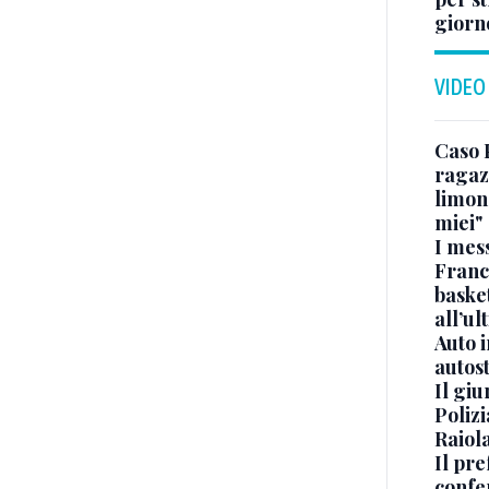
giorn
VIDEO
Caso 
ragaz
limona
miei"
I mes
Franc
basket
all’ul
Auto 
autos
Il gi
Polizi
Raiola
Il pre
confe